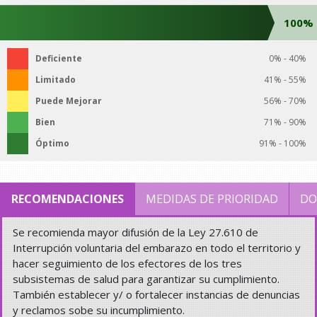
100%
Deficiente
0% - 40%
Limitado
41% - 55%
Puede Mejorar
56% - 70%
Bien
71% - 90%
Óptimo
91% - 100%
RECOMENDACIONES
MEDIDAS DE PRIORIDAD
DO
Se recomienda mayor difusión de la Ley 27.610 de
Interrupción voluntaria del embarazo en todo el territorio y
hacer seguimiento de los efectores de los tres
subsistemas de salud para garantizar su cumplimiento.
También establecer y/ o fortalecer instancias de denuncias
y reclamos sobe su incumplimiento.