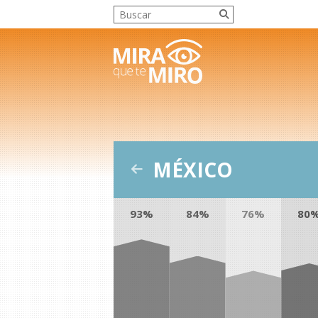
MÉXICO
93%
84%
76%
80