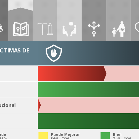
ÍCTIMAS DE
ucional
ado
Puede Mejorar
Bien
 55%
56% - 70%
71% - 90%