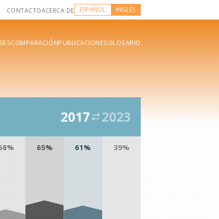
ESPAÑOL
INGLÉS
CONTACTO
ACERCA DE
SES
COMPARACIÓN
PUBLICACIONES
GLOSARIO
2017
2023
58%
65%
61%
39%