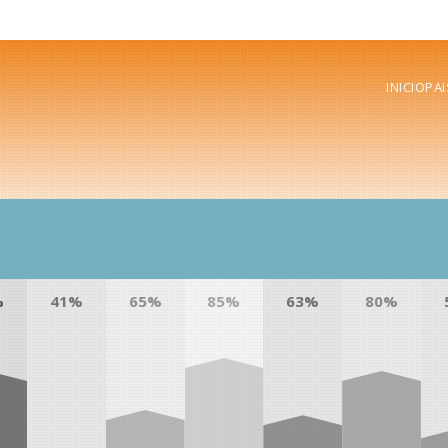
INICIO
PAI
%
41%
65%
85%
63%
80%