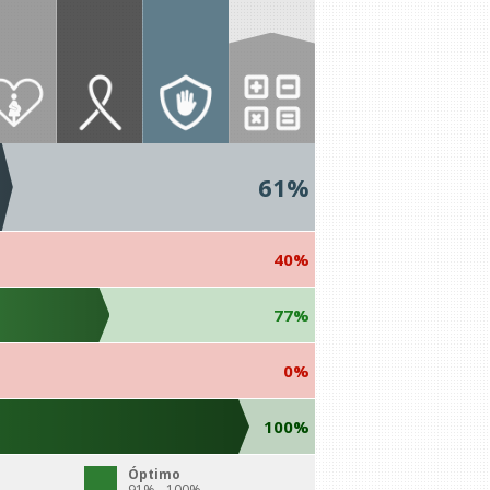
61%
40%
77%
0%
100%
Óptimo
91% - 100%