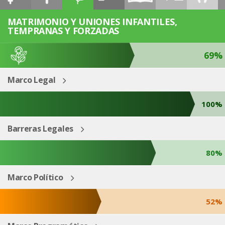
ESP
ENG
MATRIMONIO Y UNIONES INFANTILES,
TEMPRANAS Y FORZADAS
69%
Marco Legal
100%
Barreras Legales
80%
Marco Político
52%