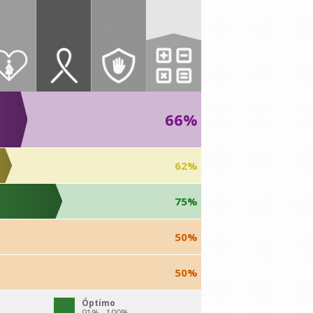
66%
62%
75%
50%
50%
Óptimo
91% - 100%