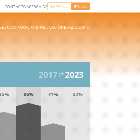
ESPAÑOL
INGLÉS
CONTACTO
ACERCA DE
SES
COMPARACIÓN
PUBLICACIONES
GLOSARIO
2017
2023
85%
96%
71%
32%