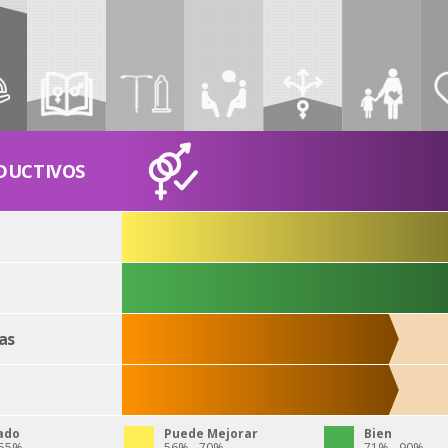
DUCTIVOS
as
ado
Puede Mejorar
Bien
 55%
56% - 70%
71% - 90%