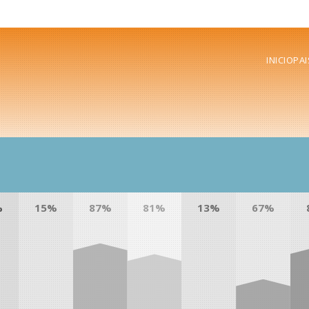
INICIO
PAI
%
15%
87%
81%
13%
67%