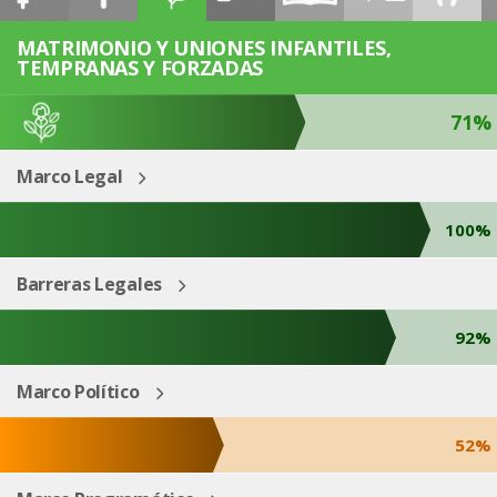
ESP
ENG
MATRIMONIO Y UNIONES INFANTILES,
TEMPRANAS Y FORZADAS
71%
Marco Legal
100%
Barreras Legales
92%
Marco Político
52%