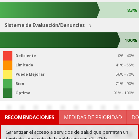
83%
Sistema de Evaluación/Denuncias
100%
Deficiente
0% - 40%
Limitado
41% - 55%
Puede Mejorar
56% - 70%
Bien
71% - 90%
Óptimo
91% - 100%
RECOMENDACIONES
MEDIDAS DE PRIORIDAD
DO
Garantizar el acceso a servicios de salud que permitan un
tamizaje adecuado de la población con VIH/Sida.