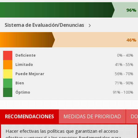
96%
Sistema de Evaluación/Denuncias
46%
Deficiente
0% - 40%
Limitado
41% - 55%
Puede Mejorar
56% - 70%
Bien
71% - 90%
Óptimo
91% - 100%
RECOMENDACIONES
MEDIDAS DE PRIORIDAD
DO
Hacer efectivas las políticas que garantizan el acceso
efectivo y universal a los servicios fundamentales para