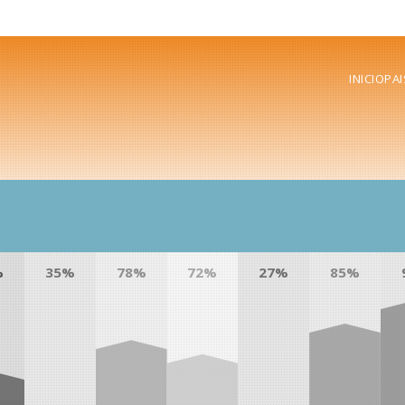
INICIO
PAI
%
35%
78%
72%
27%
85%