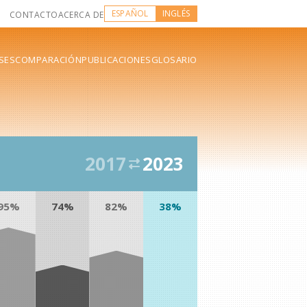
ESPAÑOL
INGLÉS
CONTACTO
ACERCA DE
SES
COMPARACIÓN
PUBLICACIONES
GLOSARIO
2017
2023
95%
74%
82%
38%