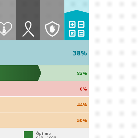
38%
83%
0%
44%
50%
Óptimo
91% - 100%