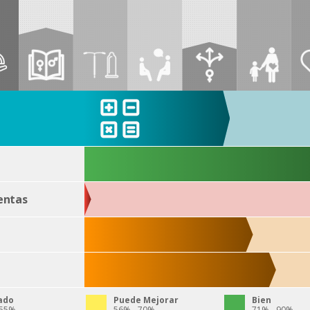
entas
ado
Puede Mejorar
Bien
 55%
56% - 70%
71% - 90%