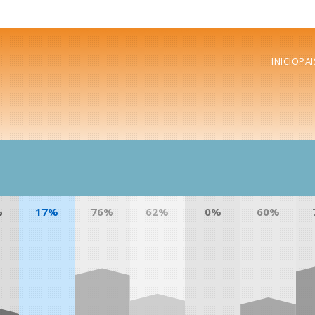
INICIO
PAI
%
17%
76%
62%
0%
60%