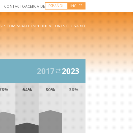
ESPAÑOL
INGLÉS
CONTACTO
ACERCA DE
SES
COMPARACIÓN
PUBLICACIONES
GLOSARIO
2017
2023
78%
64%
80%
38%