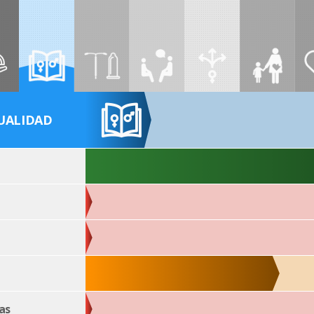
UALIDAD
as