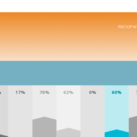
INICIO
PAI
%
17%
76%
62%
0%
60%