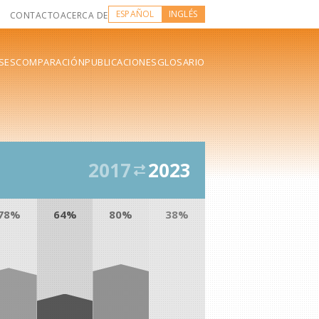
ESPAÑOL
INGLÉS
CONTACTO
ACERCA DE
SES
COMPARACIÓN
PUBLICACIONES
GLOSARIO
2017
2023
78%
64%
80%
38%