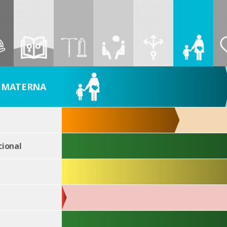
 MATERNA
ional